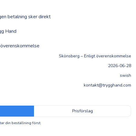
gen betalning sker direkt
ygg Hand
id överenskommelse
Skönsberg – Enligt överenskommelse
2026-06-28
swish
kontakt@trygghand.com
Prisförslag
tar din beställning först.