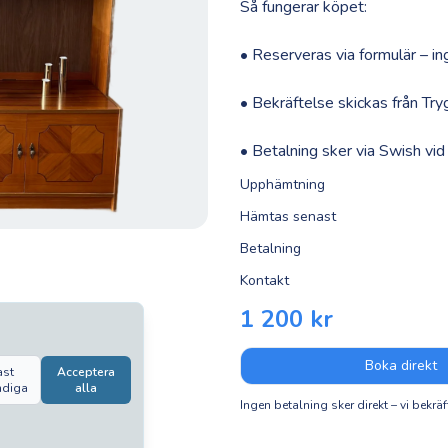
Så fungerar köpet:
• Reserveras via formulär – in
• Bekräftelse skickas från Tr
• Betalning sker via Swish v
Upphämtning
Hämtas senast
Betalning
Kontakt
1 200 kr
Boka direkt
ast
Acceptera
ndiga
alla
Ingen betalning sker direkt – vi bekräf